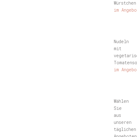
Würstchen
im Angebo
Nudeln
mit
vegetaris
Tomatens
im Angebo
Wählen
Sie
aus
unseren
täglichen
Angeboten